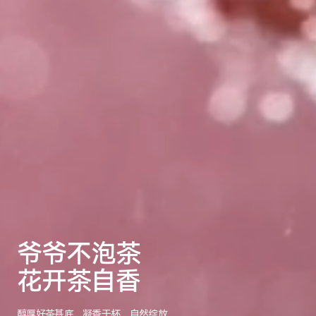
爷爷不泡茶
花开茶自香
醇厚好茶基底，凝香于杯，自然绽放